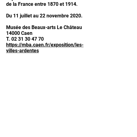
de la France entre 1870 et 1914.
Du 11 juillet au 22 novembre 2020.
Musée des Beaux-arts Le Château
14000 Caen
T.
02 31 30 47 70
https://mba.caen.fr/exposition/les-
villes-ardentes
© 2020 Benoit Eliot/Octopus - Normandie -
France -
c
ontact -
07 82 88 27 38
visite virtuelle patrimoine / Matterport / visite
virtuelle musée