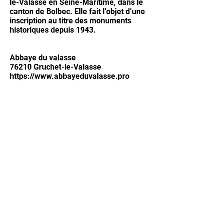
le-Valasse en Seine-Maritime, dans le
canton de Bolbec. Elle fait l’objet d’une
inscription au titre des monuments
historiques depuis 1943.
Abbaye du valasse
76210 Gruchet-le-Valasse
https://www.abbayeduvalasse.pro
© 2020 Benoit Eliot/Octopus - Normandie -
France -
c
ontact -
07 82 88 27 38
visite virtuelle patrimoine / Matterport / visite
virtuelle musée